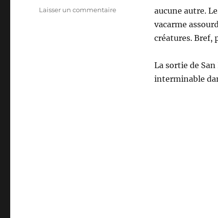
le
sur
Laisser un commentaire
aucune autre. L
Colombie
vacarme assourdi
–
créatures. Bref,
San
Rafael
/
La sortie de San
Alejandria
interminable dan
/
Concepcion
/
Medellin