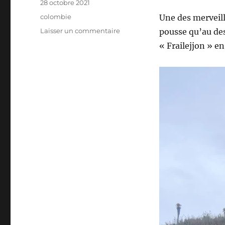
Publié
28 octobre 2021
le
Étiquettes
colombie
Une des merveill
sur
Laisser un commentaire
pousse qu’au des
Colombie
« Frailejjon » e
–
Semillas
de
Agua
depuis
Cajamarca