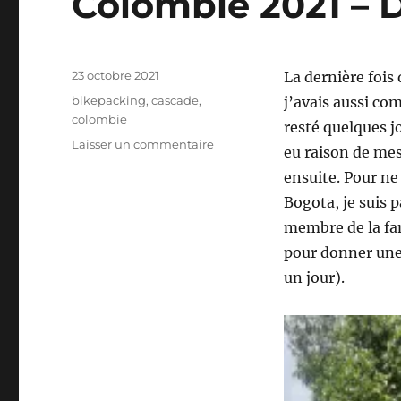
Colombie 2021 – D
Publié
23 octobre 2021
La dernière fois 
le
Étiquettes
bikepacking
,
cascade
,
j’avais aussi co
colombie
resté quelques jo
sur
Laisser un commentaire
eu raison de me
Colombie
ensuite. Pour ne 
2021
–
Bogota, je suis 
De
membre de la fam
retour
pour donner une s
à
Ibagué
un jour).