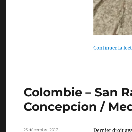
Continuer la lec
Colombie – San Ra
Concepcion / Med
Publié
23 décembre 2017
Dernier droit ava