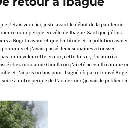
e retour à Ibagué
que j’étais venu ici, juste avant le début de la pandémie
mmencé mon périple en vélo de Ibagué. Sauf que j’étais
urs à Bogota avant et que l’altitude et la pollution avaie
s poumons et j’avais passé deux semaines à tousser
pas renouveler cette erreur, cette fois ci, j’ai aterri à
passé chez mon amie Ginella où j’ai été acceuilli comme u
ille et j’ai pris un bus pour Ibagué où j’ai retrouvé Ange
uite à notre périple de l’an dernier (je vais le publier ici