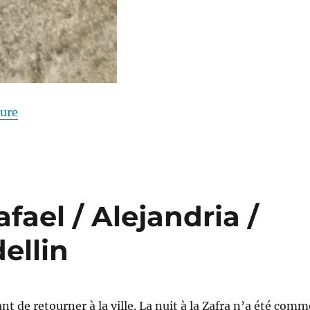
de « Colombie 2021 – De retour à Ibagué »
ture
fael / Alejandria /
ellin
nt de retourner à la ville. La nuit à la Zafra n’a été comm