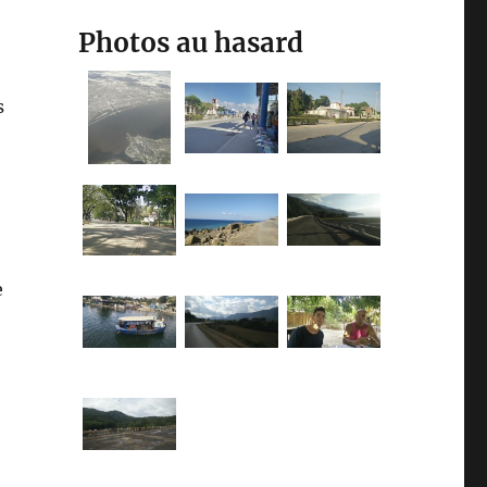
Photos au hasard
s
e