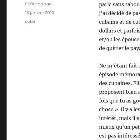
Auteur
El Bicigringo
parle sans tabou
Publié
16 janvier 2016
j’ai décidé de pa
le
Étiquettes
cuba
cubains et de cu
dollars et parfo
et/ou les épouse
de quitter le pay
Ne m’étant fait 
épisode mémorabl
des cubaines. El
proposent bien a
fois que tu as g
chose ». Il y a l
intérêt, mais il 
mieux qu’un peti
est pas intéress