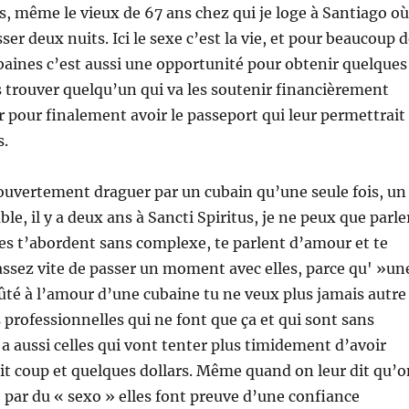
s, même le vieux de 67 ans chez qui je loge à Santiago où
sser deux nuits. Ici le sexe c’est la vie, et pour beaucoup 
baines c’est aussi une opportunité pour obtenir quelques
is trouver quelqu’un qui va les soutenir financièrement
r pour finalement avoir le passeport qui leur permettrait
s.
ouvertement draguer par un cubain qu’une seule fois, un
e, il y a deux ans à Sancti Spiritus, je ne peux que parle
les t’abordent sans complexe, te parlent d’amour et te
ssez vite de passer un moment avec elles, parce qu' »un
oûté à l’amour d’une cubaine tu ne veux plus jamais autre
es professionnelles qui ne font que ça et qui sont sans
y a aussi celles qui vont tenter plus timidement d’avoir
t coup et quelques dollars. Même quand on leur dit qu’o
é par du « sexo » elles font preuve d’une confiance