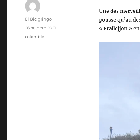
Une des merveill
Auteur
El Bicigringo
pousse qu’au des
Publié
28 octobre 2021
« Frailejjon » e
le
Étiquettes
colombie