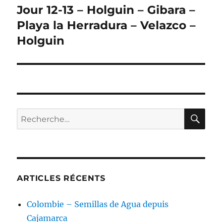
Jour 12-13 – Holguin – Gibara –
Publication
suivante :
Playa la Herradura – Velazco –
Holguin
RE
Recherche
pour :
ARTICLES RÉCENTS
Colombie – Semillas de Agua depuis
Cajamarca