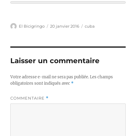
Auteur
Publié
Étiquettes
El Bicigringo
20 janvier 2016
cuba
le
Laisser un commentaire
Votre adresse e-mail ne sera pas publiée.
Les champs
obligatoires sont indiqués avec
*
COMMENTAIRE
*