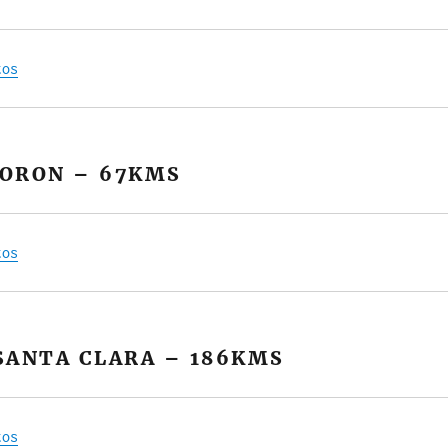
tos
ORON – 67KMS
tos
SANTA CLARA – 186KMS
tos