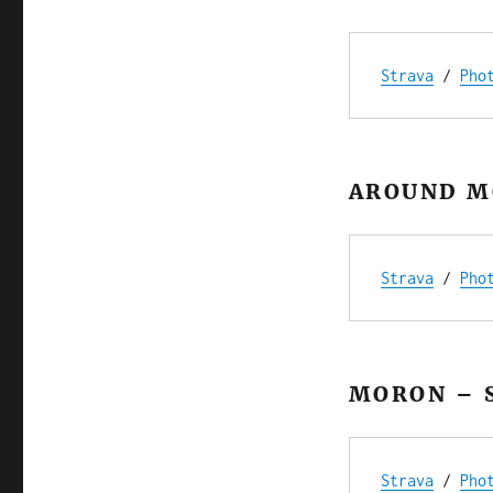
Strava
 / 
Pho
AROUND M
Strava
 / 
Pho
MORON – 
Strava
 / 
Pho